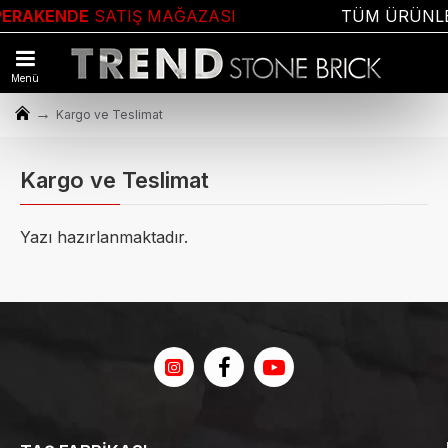
ERAKENDE
SATIŞ MAĞAZASI
TÜM ÜRÜNL
Kargo ve Teslimat
Kargo ve Teslimat
Yazı hazırlanmaktadır.